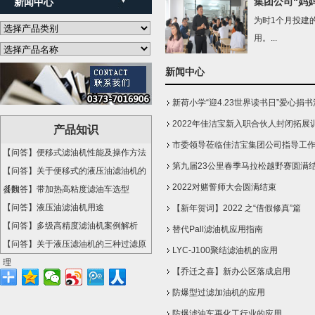
集团公司“妈
新闻中心
为时1个月投建
用。...
新闻中心
新荷小学“迎4.23世界读书日”爱心捐
2022年佳洁宝新入职合伙人封闭拓展
产品知识
市委领导莅临佳洁宝集团公司指导工
【问答】便移式滤油机性能及操作方法
第九届23公里春季马拉松越野赛圆满
【问答】关于便移式的液压油滤油机的
2022对赌誓师大会圆满结束
参数
【问答】带加热高粘度滤油车选型
【问答】液压油滤油机用途
【新年贺词】2022 之“借假修真”篇
【问答】多级高精度滤油机案例解析
替代Pall滤油机应用指南
【问答】关于液压滤油机的三种过滤原
LYC-J100聚结滤油机的应用
理
【乔迁之喜】新办公区落成启用
防爆型过滤加油机的应用
防爆滤油车再化工行业的应用