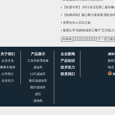
【欢度今宵】 2021佳洁宝第二届冷
【拓展训练】凝心聚力谋发展 团队协
优秀合伙人北京之旅
集团公司“妈妈味道职工餐厅”正式投入
1
2
3
4
5
共88条
下一页
最
关于我们
产品展示
企业新闻
滤油
产品知识
企业文化
工业水处理设备
版权
技术实力
董事长致辞
滤油车
电话：
联系我们
公司简介
LUC滤油车
豫
企业实力
液压油滤油车
颇尔滤油车
滤芯
滤油机