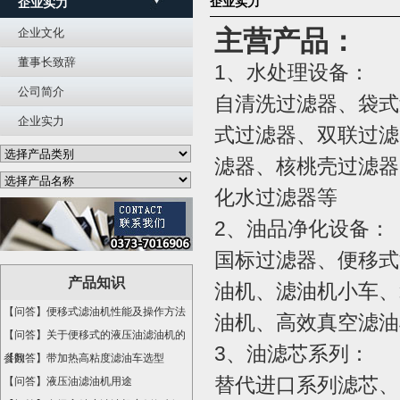
企业实力
企业实力
主营产品：
企业文化
董事长致辞
1、水处理设备：
公司简介
自清洗过滤器、袋式
企业实力
式过滤器、双联过滤
滤器、核桃壳过滤器
化水过滤器等
2、油品净化设备：
国标过滤器、便移式
产品知识
油机、滤油机小车、
【问答】便移式滤油机性能及操作方法
油机、高效真空滤油
【问答】关于便移式的液压油滤油机的
3、油滤芯系列：
参数
【问答】带加热高粘度滤油车选型
替代进口系列滤芯、
【问答】液压油滤油机用途