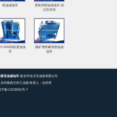
机油滤油车
系统润滑油滤油车-佳
洁宝专供
YC-63N高粘度滤油
煤矿用防爆润滑油滤
车
油车
_
液压油滤油车
-新乡市佳洁宝滤器有限公司
区北环路西王村工业园 联系人：伍经理
CP备11019652号-7