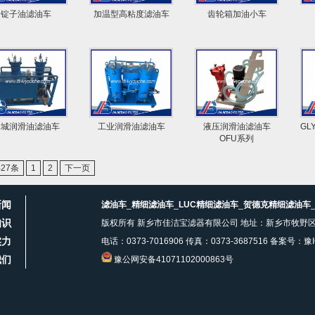
锭子油滤油车
加温型高粘度滤油车
齿轮箱加油小车
长城润滑油滤油车
工业润滑油滤油车
液压润滑油滤油车
GL
OFU系列
27条
1
2
下一页
新闻
滤油车
_
精细滤油车
_
LUC精细滤油车
_
贺德克精细滤油车
知识
版权所有 新乡市佳洁宝滤器有限公司 地址：新乡市牧野
实力
电话：0373-7016906 传真：0373-3687516 备案号：
豫I
我们
豫公网安备41071102000863号