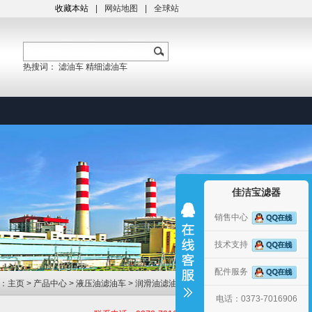
收藏本站
|
网站地图
|
全球站
热搜词：
滤油车
精细滤油车
佳洁宝滤器
销售中心
技术支持
配件服务
：
主页
>
产品中心
>
液压油滤油车
>
润滑油滤油车
>
电话：0373-7016906