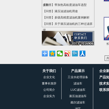
参数
【问答】带加热高粘度滤油车选型
【问答】液压油滤油机用途
【问答】多级高精度滤油机案例解析
【问答】关于液压滤油机的三种过滤原
理
共
关于我们
产品展示
企业
产品
企业文化
工业水处理设备
技术
董事长致辞
滤油车
联系
公司简介
LUC滤油车
企业实力
液压油滤油车
颇尔滤油车
滤芯